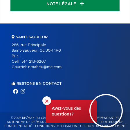
NOTE LÉGALE
SAINT-SAUVEUR
286, rue Principale
Saint-Sauveur, Qc J0R 1R0
Bur.:
Cell.:
514 213-6207
Courriel:
nmaheu@me.com
RESTONS EN CONTACT
×
Avez-vous des
questions?
© 2026 RE/MAX DU CARTIER BONJOUR – FRANCHISÉ INDÉPENDANT ET
AUTONOME DE RE/MAX QUÉBEC – TOUS DROITS RÉSERVÉS -
POLITIQUE DE
CONFIDENTIALITÉ
-
CONDITIONS D'UTILISATION
-
GESTION DU CONSENTEMENT