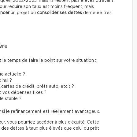
s qu’en 2022-2023, mais ils restent plus élevés qu’avant
our réduire son taux est moins fréquent, mais
ancer
un projet ou
consolider ses dettes
demeure très
ère
e temps de faire le point sur votre situation :
e actuelle ?
’hui ?
artes de crédit, prêts auto, etc.) ?
t vos dépenses fixes ?
le stable ?
 si le refinancement est réellement avantageux.
eur, vous pourriez accéder à plus d’équité. Cette
es dettes à taux plus élevés que celui du prêt